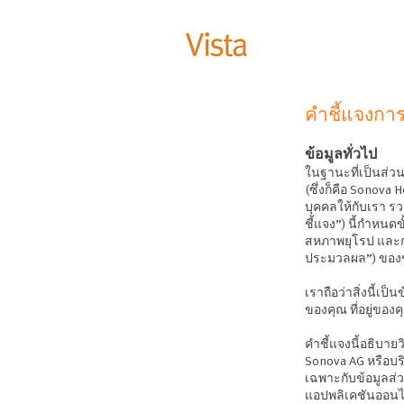
คำชี้แจงการ
ข้อมูลทั่วไป
ในฐานะที่เป็นส่ว
(ซึ่งก็คือ Sonova
บุคคลให้กับเรา รว
ชี้แจง”) นี้กำหน
สหภาพยุโรป และกฎ
ประมวลผล”) ของข
เราถือว่าสิ่งนี้เ
ของคุณ ที่อยู่ของ
คำชี้แจงนี้อธิบาย
Sonova AG หรือบริ
เฉพาะกับข้อมูลส่ว
แอปพลิเคชันออนไ