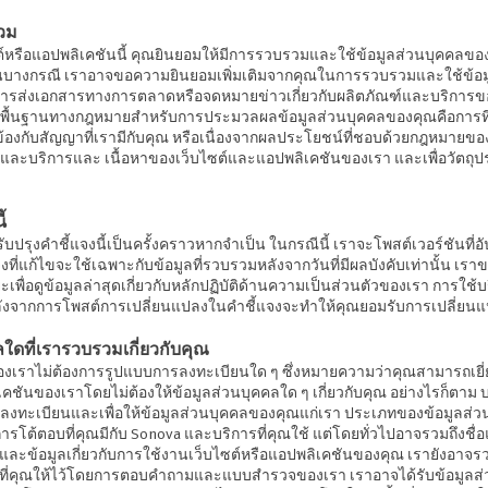
วม
์หรือแอปพลิเคชันนี้ คุณยินยอมให้มีการรวบรวมและใช้ข้อมูลส่วนบุคคลขอ
้ ในบางกรณี เราอาจขอความยินยอมเพิ่มเติมจากคุณในการรวบรวมและใช้ข้อ
กับการส่งเอกสารทางการตลาดหรือจดหมายข่าวเกี่ยวกับผลิตภัณฑ์และบริการข
 พื้นฐานทางกฎหมายสำหรับการประมวลผลข้อมูลส่วนบุคคลของคุณคือการที่
วข้องกับสัญญาที่เรามีกับคุณ หรือเนื่องจากผลประโยชน์ที่ชอบด้วยกฎหมายของ 
์และบริการและ เนื้อหาของเว็บไซต์และแอปพลิเคชันของเรา และเพื่อวัตถุ
้
บปรุงคำชี้แจงนี้เป็นครั้งคราวหากจำเป็น ในกรณีนี้ เราจะโพสต์เวอร์ชันที่
้แจงที่แก้ไขจะใช้เฉพาะกับข้อมูลที่รวบรวมหลังจากวันที่มีผลบังคับเท่านั้น เ
ยะเพื่อดูข้อมูลล่าสุดเกี่ยวกับหลักปฏิบัติด้านความเป็นส่วนตัวของเรา การใช
ลังจากการโพสต์การเปลี่ยนแปลงในคำชี้แจงจะทำให้คุณยอมรับการเปลี่ยนแป
ลใดที่เรารวบรวมเกี่ยวกับคุณ
องเราไม่ต้องการรูปแบบการลงทะเบียนใด ๆ ซึ่งหมายความว่าคุณสามารถเยี
คชันของเราโดยไม่ต้องให้ข้อมูลส่วนบุคคลใด ๆ เกี่ยวกับคุณ อย่างไรก็ตาม 
ลงทะเบียนและเพื่อให้ข้อมูลส่วนบุคคลของคุณแก่เรา ประเภทของข้อมูลส่วน
การโต้ตอบที่คุณมีกับ Sonova และบริการที่คุณใช้ แต่โดยทั่วไปอาจรวมถึงชื
และข้อมูลเกี่ยวกับการใช้งานเว็บไซต์หรือแอปพลิเคชันของคุณ เรายังอาจรว
ที่คุณให้ไว้โดยการตอบคำถามและแบบสำรวจของเรา เราอาจได้รับข้อมูลส