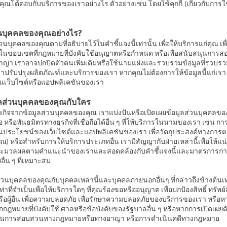
ณโต้ตอบกับบริการของเราอย่างไร ตัวอย่างเช่น โดยใช้คุกกี้ (เกี่ยวกับการใช้คุ
วนบุคคลของคุณอย่างไร?
วนบุคคลของคุณตามที่อธิบายไว้ในคำชี้แจงนี้เท่านั้น เพื่อให้บริการแก่คุณ เ
ขอบเขตที่กฎหมายที่บังคับใช้อนุญาตหรือกำหนด หรือเพื่อสนับสนุนการ
า เราอาจปกปิดตัวตนเพิ่มเติมหรือใช้นามแฝงและรวบรวมข้อมูลที่รวบรวมเ
เราปรับปรุงผลิตภัณฑ์และบริการของเรา หากคุณไม่ต้องการให้ข้อมูลนี้แก่เรา
้บนเว็บไซต์หรือแอปพลิเคชันของเรา
ูลส่วนบุคคลของคุณกับใคร
ุรกิจจากข้อมูลส่วนบุคคลของคุณ เราแบ่งปันหรือเปิดเผยข้อมูลส่วนบุคคลขอ
ือ หรือพันธมิตรทางธุรกิจที่เชื่อถือได้อื่น ๆ ที่ให้บริการในนามของเรา เช่น 
มินประโยชน์ของเว็บไซต์และแอปพลิเคชันของเรา เพื่อวัตถุประสงค์ทางการตล
 หรือสำหรับการให้บริการประเภทอื่น เรามีสัญญากับฝ่ายเหล่านี้เพื่อให้แน่
ประมวลผลตามคำแนะนำของเราและสอดคล้องกับคำชี้แจงนี้และมาตรการกา
่น ๆ ที่เหมาะสม
่วนบุคคลของคุณกับบุคคลเหล่านี้และบุคคลภายนอกอื่นๆ ที่กล่าวถึงข้างต้นเท่
าที่จำเป็นเพื่อให้บริการใดๆ ที่คุณร้องขอหรืออนุญาต เพื่อปกป้องสิทธิ์ ทรัพย์
ือผู้อื่น เพื่อความปลอดภัย เพื่อรักษาความปลอดภัยของบริการของเรา หรือห
ากกฎหมายที่บังคับใช้ ศาลหรือข้อบังคับของรัฐบาลอื่น ๆ หรือหากการเปิดเผย
บสนุนการสอบสวนทางกฎหมายหรือทางอาญา หรือการดำเนินคดีทางกฎหมาย