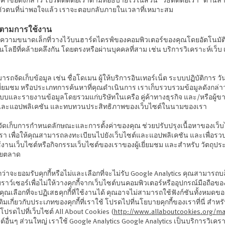
ตัวตนที่น่าพอใจแล้ว เราจะตอบกลับภายในเวลาที่เหมาะสม
ิดตามการใช้งาน
ข้อความขนาดเล็กที่วางไว้บนฮาร์ดไดรฟ์ของคอมพิวเตอร์ของคุณโดยอัตโนมัติเ
โลยีที่คล้ายคลึงกัน โดยตรงหรือผ่านบุคคลที่สาม เช่น บริการวิเคราะห์เว็บ 
ามารถจัดเก็บข้อมูล เช่น ชื่อโดเมน ผู้ให้บริการอินเทอร์เน็ต ระบบปฏิบัติการ 
ณเยี่ยมชม หรือประเภทการค้นหาที่คุณดำเนินการ เราเก็บรวบรวมข้อมูลดังกล่าว ต
บและรายงานข้อมูลโดยรวมแก่บริษัทในเครือ คู่ค้าทางธุรกิจ และ/หรือผู้ขา
ต์และแอปพลิเคชัน และทบทวนประสิทธิภาพของเว็บไซต์ในนามของเรา
ื่อจัดเก็บการกำหนดลักษณะและการตั้งค่าของคุณ ช่วยปรับปรุงเนื้อหาของเว็บ
า เพื่อให้คุณสามารถลงทะเบียนไปยังเว็บไซต์และแอปพลิเคชัน และเพื่อร
้งานเว็บไซต์หรือกิจกรรมเว็บไซต์ของเราของผู้เยี่ยมชม และสำหรับ วัตถุปร
ัยตลาด
ือกว่าจะยอมรับคุกกี้หรือไม่และเลือกที่จะไม่รับ Google Analytics คุณสามารถบล
เบราว์เซอร์เพื่อไม่ให้วางคุกกี้จากเว็บไซต์บนคอมพิวเตอร์หรืออุปกรณ์มือถือข
เลือกที่จะปฏิเสธคุกกี้ที่ใช้งานได้ คุณอาจไม่สามารถใช้ฟังก์ชันทั้งหมดขอ
ติมเกี่ยวกับประเภทของคุกกี้ที่เราใช้ โปรดไปที่นโยบายคุกกี้ของเราที่นี่ สำหรับ
 โปรดไปที่เว็บไซต์ All About Cookies (
http://www.allaboutcookies.org/m
ต์อื่นๆ ส่วนใหญ่ เราใช้ Google Analytics Google Analytics เป็นบริการวิเคราะ