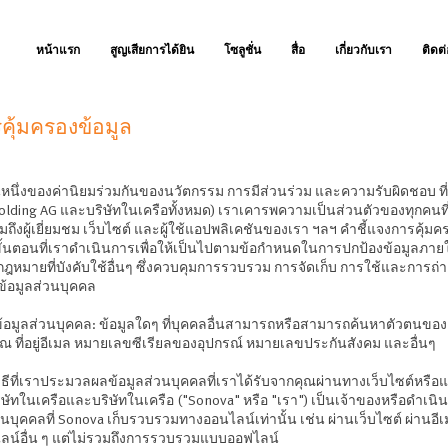
หน้าแรก
สูญเสียการได้ยิน
โซลูชั่น
สื่อ
เกี่ยวกับเรา
ติดต่
คุ้มครองข้อมูล
นหนึ่งของค่านิยมร่วมกันของนวัตกรรม การมีส่วนร่วม และความรับผิดชอบ ที
 Holding AG และบริษัทในเครือทั้งหมด) เราเคารพความเป็นส่วนตัวของทุกคนท
มถึงผู้เยี่ยมชม เว็บไซต์ และผู้ใช้แอปพลิเคชันของเรา ฯลฯ คำชี้แจงการคุ้มค
ดขั้นตอนที่เราดำเนินการเพื่อให้เป็นไปตามข้อกำหนดในการปกป้องข้อมูลภา
หมายที่บังคับใช้อื่นๆ ซึ่งควบคุมการรวบรวม การจัดเก็บ การใช้และการถ่
้อมูลส่วนบุคคล
ป็นข้อมูลส่วนบุคคล: ข้อมูลใดๆ ที่บุคคลอื่นสามารถหรือสามารถค้นหาตัวตนของคุ
คุณ ที่อยู่อีเมล หมายเลขซีเรียลของอุปกรณ์ หมายเลขประกันสังคม และอื่นๆ
วิธีที่เราประมวลผลข้อมูลส่วนบุคคลที่เราได้รับจากคุณผ่านทางเว็บไซต์หรือแ
ษัทในเครือและบริษัทในเครือ ("Sonova" หรือ "เรา") เป็นเจ้าของหรือดำเนินก
นบุคคลที่ Sonova เก็บรวบรวมทางออนไลน์เท่านั้น เช่น ผ่านเว็บไซต์ ผ่านอีเ
ลน์อื่น ๆ แต่ไม่รวมถึงการรวบรวมแบบออฟไลน์