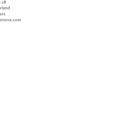
e 28
erland
101
sonova.com