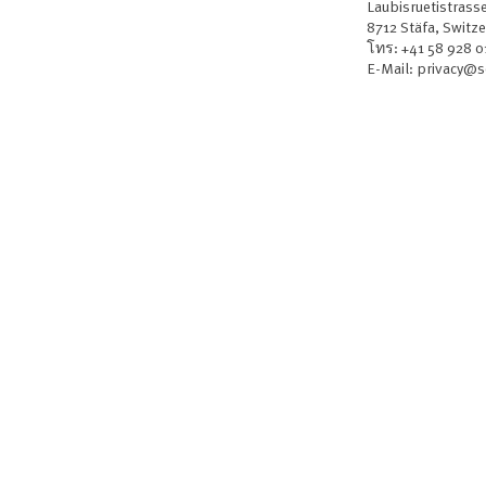
Laubisruetistrass
8712 Stäfa, Switz
โทร: +41 58 928 0
E-Mail:
privacy@