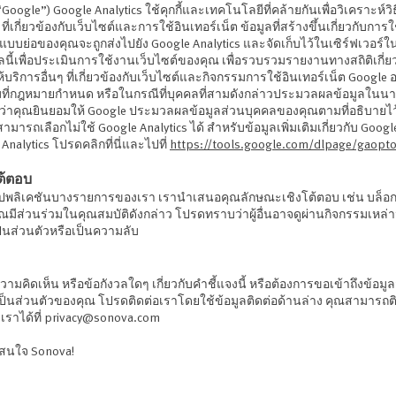
Google”) Google Analytics ใช้คุกกี้และเทคโนโลยีที่คล้ายกันเพื่อวิเคราะห์วิธี
ที่เกี่ยวข้องกับเว็บไซต์และการใช้อินเทอร์เน็ต ข้อมูลที่สร้างขึ้นเกี่ยวกับกา
 IP แบบย่อของคุณจะถูกส่งไปยัง Google Analytics และจัดเก็บไว้ในเซิร์ฟเวอร์
ลนี้เพื่อประเมินการใช้งานเว็บไซต์ของคุณ เพื่อรวบรวมรายงานทางสถิติเกี่
ห้บริการอื่นๆ ที่เกี่ยวข้องกับเว็บไซต์และกิจกรรมการใช้อินเทอร์เน็ต Google
มที่กฎหมายกำหนด หรือในกรณีที่บุคคลที่สามดังกล่าวประมวลผลข้อมูลในน
ดงว่าคุณยินยอมให้ Google ประมวลผลข้อมูลส่วนบุคคลของคุณตามที่อธิบายไว้
มารถเลือกไม่ใช้ Google Analytics ได้ สำหรับข้อมูลเพิ่มเติมเกี่ยวกับ Google
Analytics โปรดคลิกที่นี่และไปที่
https://tools.google.com/dlpage/gaopto
ต้ตอบ
อปพลิเคชันบางรายการของเรา เรานำเสนอคุณลักษณะเชิงโต้ตอบ เช่น บล็
ณมีส่วนร่วมในคุณสมบัติดังกล่าว โปรดทราบว่าผู้อื่นอาจดูผ่านกิจกรรมเหล่า
เป็นส่วนตัวหรือเป็นความลับ
มคิดเห็น หรือข้อกังวลใดๆ เกี่ยวกับคำชี้แจงนี้ หรือต้องการขอเข้าถึงข้อม
เป็นส่วนตัวของคุณ โปรดติดต่อเราโดยใช้ข้อมูลติดต่อด้านล่าง คุณสามารถติด
เราได้ที่
privacy@sonova.com
มสนใจ Sonova!