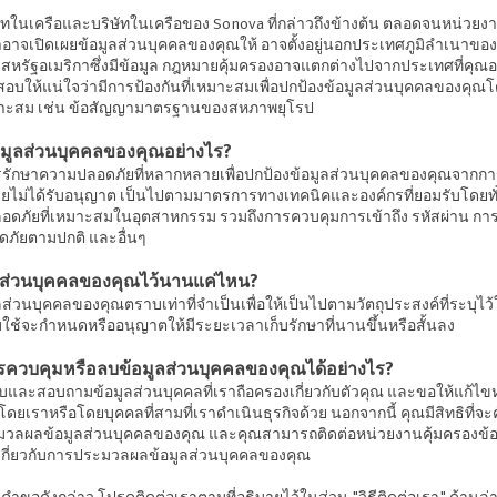
ทในเครือและบริษัทในเครือของ Sonova ที่กล่าวถึงข้างต้น ตลอดจนหน่วยงา
ราอาจเปิดเผยข้อมูลส่วนบุคคลของคุณให้ อาจตั้งอยู่นอกประเทศภูมิลำเนาของ
 สหรัฐอเมริกาซึ่งมีข้อมูล กฎหมายคุ้มครองอาจแตกต่างไปจากประเทศที่คุณอา
อบให้แน่ใจว่ามีการป้องกันที่เหมาะสมเพื่อปกป้องข้อมูลส่วนบุคคลของคุ
มาะสม เช่น ข้อสัญญามาตรฐานของสหภาพยุโรป
อมูลส่วนบุคคลของคุณอย่างไร?
รักษาความปลอดภัยที่หลากหลายเพื่อปกป้องข้อมูลส่วนบุคคลของคุณจากการ
ไม่ได้รับอนุญาต เป็นไปตามมาตรการทางเทคนิคและองค์กรที่ยอมรับโดยทั่
ภัยที่เหมาะสมในอุตสาหกรรม รวมถึงการควบคุมการเข้าถึง รหัสผ่าน การ
ภัยตามปกติ และอื่นๆ
ูลส่วนบุคคลของคุณไว้นานแค่ไหน?
ลส่วนบุคคลของคุณตราบเท่าที่จำเป็นเพื่อให้เป็นไปตามวัตถุประสงค์ที่ระบุไว้ใ
ับใช้จะกำหนดหรืออนุญาตให้มีระยะเวลาเก็บรักษาที่นานขึ้นหรือสั้นลง
ารควบคุมหรือลบข้อมูลส่วนบุคคลของคุณได้อย่างไร?
ราบและสอบถามข้อมูลส่วนบุคคลที่เราถือครองเกี่ยวกับตัวคุณ และขอให้แก้ไข
โดยเราหรือโดยบุคคลที่สามที่เราดำเนินธุรกิจด้วย นอกจากนี้ คุณมีสิทธิที่จ
วลผลข้อมูลส่วนบุคคลของคุณ และคุณสามารถติดต่อหน่วยงานคุ้มครองข้อมู
เกี่ยวกับการประมวลผลข้อมูลส่วนบุคคลของคุณ
ำขอดังกล่าว โปรดติดต่อเราตามที่อธิบายไว้ในส่วน "วิธีติดต่อเรา" ด้านล่าง