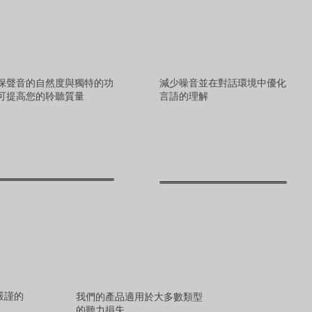
保聲音的自然度與獨特的功
減少噪音並在對話環境中優化
可提高您的聆聽質量
言語的理解
嚴謹的
我們的產品適用於大多數類型
的聽力損失