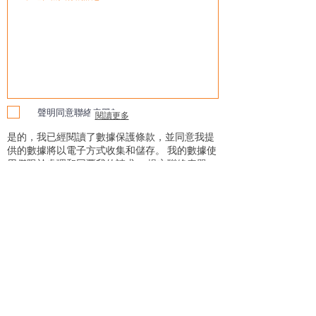
聲明同意聯絡表單*
閱讀更多
是的，我已經閱讀了數據保護條款，並同意我提
供的數據將以電子方式收集和儲存。 我的數據使
用僅限於處理和回覆我的請求。 提交聯絡表單，
即表示我同意該處理程序。
發送訊息