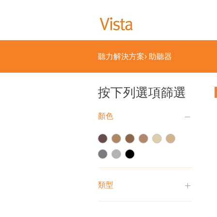
聽力解決方案
>
助聽器
按下列選項篩選
顏色
類型
耳內式
耳背式