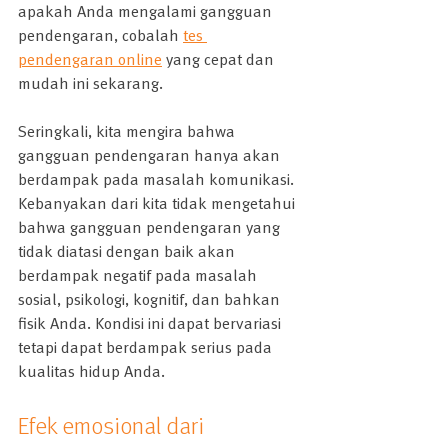
apakah Anda mengalami gangguan 
pendengaran, cobalah 
tes 
pendengaran online
 yang cepat dan 
mudah ini sekarang.
Seringkali, kita mengira bahwa 
gangguan pendengaran hanya akan 
berdampak pada masalah komunikasi. 
Kebanyakan dari kita tidak mengetahui 
bahwa gangguan pendengaran yang 
tidak diatasi dengan baik akan 
berdampak negatif pada masalah 
sosial, psikologi, kognitif, dan bahkan 
fisik Anda. Kondisi ini dapat bervariasi 
tetapi dapat berdampak serius pada 
kualitas hidup Anda.
Efek emosional dari 