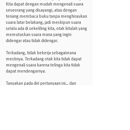
Kita dapat dengan mudah mengenali suara
seseorang yang disayangi, atau dengan
tenang membaca buku tanpa menghiraukan
suara latar belakang, jadi meskipun suara
selalu ada di sekeliling kita, otak kitalah yang
memutuskan suara mana yang ingin
didengar atau tidak didengar.
Terkadang, tidak bekerja sebagaimana
mestinya. Terkadang otak kita tidak dapat
mengenali suara karena telinga kita tidak
dapat mendengarnya.
Tanyakan pada diri pertanyaan ini… dan
jawab dengan jujur!
1. Apakah anda harus menaikkan volume
televisi?
2. Apakah anda mendengar, tapi perlu untuk
memahami lagi apa yang orang lain katakan?
3. Apakah anda mengalami kesulitan
mengikuti percakapan di tempat ramai?