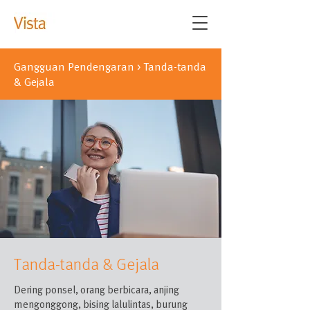
Gangguan Pendengaran
> Tanda-tanda
& Gejala
Tanda-tanda & Gejala
Dering ponsel, orang berbicara, anjing
mengonggong, bising lalulintas, burung